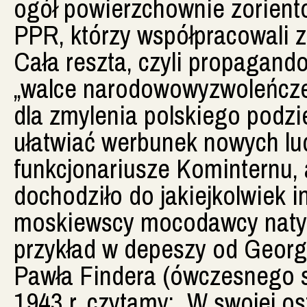
ogół powierzchownie zoriento
PPR, którzy współpracowali 
Cała reszta, czyli propagand
„walce narodowowyzwoleńczej”
dla zmylenia polskiego podzi
ułatwiać werbunek nowych ludz
funkcjonariusze Kominternu, a
dochodziło do jakiejkolwiek 
moskiewscy mocodawcy natyc
przykład w depeszy od Georg
Pawła Findera (ówczesnego 
1943 r. czytamy: „W swojej o