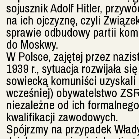
sojusznik Adolf Hitler, przy
na ich ojczyznę, czyli Związe
sprawie odbudowy partii komu
do Moskwy.
W Polsce, zajętej przez nazi
1939 r., sytuacja rozwijała s
sowiecką komuniści uzyskali n
wcześniej) obywatelstwo ZSR
niezależne od ich formalnego
kwalifikacji zawodowych.
Spójrzmy na przypadek Wład