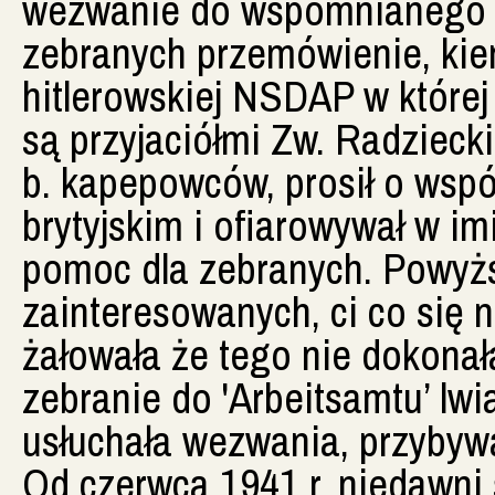
wezwanie do wspomnianego 'A
zebranych przemówienie, kier
hitlerowskiej NSDAP w której 
są przyjaciółmi Zw. Radzieck
b. kapepowców, prosił o wspó
brytyjskim i ofiarowywał w i
pomoc dla zebranych. Powyż
zainteresowanych, ci co się n
żałowała że tego nie dokonał
zebranie do 'Arbeitsamtu’ lwi
usłuchała wezwania, przyby
Od czerwca 1941 r. niedawni 