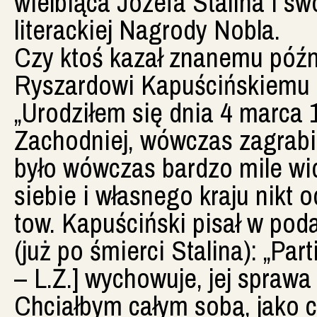
wielbiąca Józefa Stalina i swo
literackiej Nagrody Nobla.
Czy ktoś kazał znanemu późni
Ryszardowi Kapuścińskiemu p
„Urodziłem się dnia 4 marca 
Zachodniej, wówczas zagrabi
było wówczas bardzo mile wid
siebie i własnego kraju nikt
tow. Kapuściński pisał w pod
(już po śmierci Stalina): „Par
– L.Ż.] wychowuje, jej sprawa
Chciałbym całym sobą, jako cz