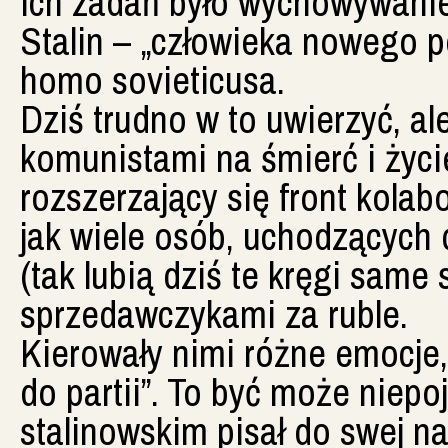
ich zadań było wychowywanie
Stalin – „człowieka nowego p
homo sovieticusa.
Dziś trudno w to uwierzyć, a
komunistami na śmierć i życie,
rozszerzający się front kolab
jak wiele osób, uchodzących
(tak lubią dziś te kręgi same
sprzedawczykami za ruble.
Kierowały nimi różne emocje,
do partii”. To być może niepo
stalinowskim pisał do swej n