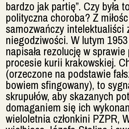
bardzo jak partię”. Czy była 
polityczna choroba? Z miłości 
samozwańczy intelektualiści z
niegodziwości. W lutym 1953 r
napisała rezolucję w sprawie
procesie kurii krakowskiej. 
(orzeczone na podstawie fał
bowiem sfingowany), to sygna
skrupułów, aby skazanych po
domaganiem się ich wykonani
wieloletnia członkini PZPR,