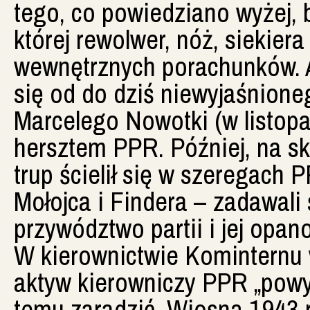
tego, co powiedziano wyżej, b
której rewolwer, nóż, siekiera
wewnętrznych porachunków. A
się od do dziś niewyjaśnione
Marcelego Nowotki (w listopad
hersztem PPR. Później, na skut
trup ścielił się w szeregach 
Mołojca i Findera – zadawali
przywództwo partii i jej opan
W kierownictwie Kominternu 
aktyw kierowniczy PPR „powy
temu zaradzić. Wiosną 1943 r