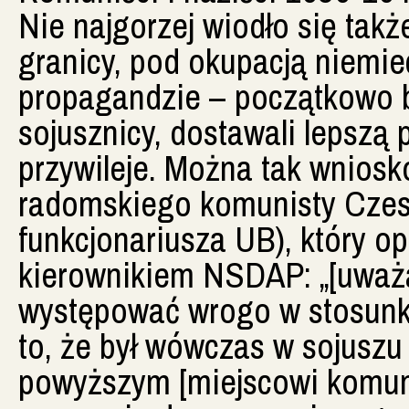
Nie najgorzej wiodło się tak
granicy, pod okupacją niemi
propagandzie – początkowo by
sojusznicy, dostawali lepszą 
przywileje. Można tak wnio
radomskiego komunisty Czes
funkcjonariusza UB), który 
kierownikiem NSDAP: „[uważa
występować wrogo w stosunk
to, że był wówczas w sojuszu
powyższym [miejscowi komuniśc