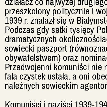
działacz co najwyżej drugiego
przeszkolony politycznie i w
1939 r. znalazł się w Białym
Podczas gdy setki tysięcy Po
dramatycznych okolicznościa
sowiecki paszport (równozn
obywatelstwem) oraz nominac
Przedwojenni komuniści nie m
fala czystek ustała, a oni obe
należnych sowieckim agento
Komuniści i naziści 1939-194