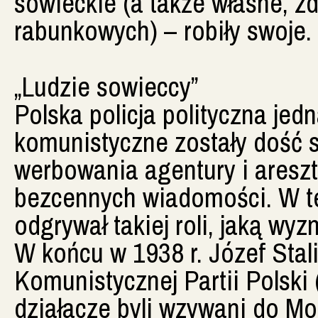
sowieckie (a także własne, 
rabunkowych) – robiły swoje.
„Ludzie sowieccy”
Polska policja polityczna jed
komunistyczne zostały dość 
werbowania agentury i areszt
bezcennych wiadomości. W t
odgrywał takiej roli, jaką w
W końcu w 1938 r. Józef Stal
Komunistycznej Partii Polski 
działacze byli wzywani do Mo