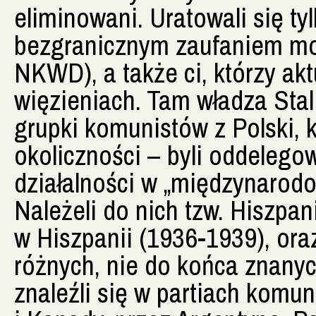
eliminowani. Uratowali się tylk
bezgranicznym zaufaniem moc
NKWD), a także ci, którzy akt
więzieniach. Tam władza Stali
grupki komunistów z Polski, 
okoliczności – byli oddelego
działalności w „międzynarod
Należeli do nich tzw. Hiszpan
w Hiszpanii (1936-1939), ora
różnych, nie do końca znanyc
znaleźli się w partiach komu