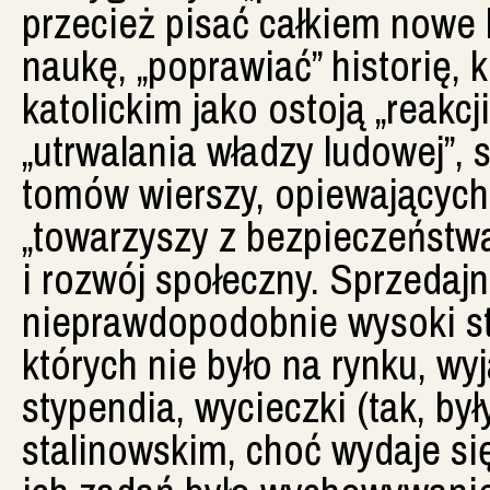
przecież pisać całkiem nowe k
naukę, „poprawiać” historię,
katolickim jako ostoją „reakcj
„utrwalania władzy ludowej”,
tomów wierszy, opiewających „
„towarzyszy z bezpieczeństwa
i rozwój społeczny. Sprzedajni
nieprawdopodobnie wysoki sta
których nie było na rynku, wy
stypendia, wycieczki (tak, był
stalinowskim, choć wydaje si