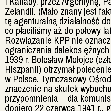
i Kanady, przez Argentynę, Pa
Zelandii. (Mało znany jest fak
tę agenturalną działalność 
co płaciliśmy aż do połowy lat
Rozwiązanie KPP nie oznacza
ograniczenia dalekosiężnych 
1939 r. Bolesław Mołojec (c
Hiszpanii) otrzymał poleceni
w Polsce. Tymczasowy Ośrode
znaczenie na skutek wybuchu 
przypomnienia – dla komunis
dopiero 22 czerwca 1941 r.,