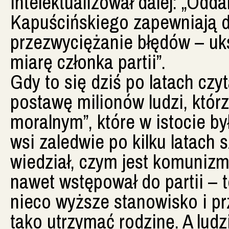
intelektualizował dalej: „Odda
Kapuścińskiego zapewniają da
przezwyciężanie błędów – uk
miarę członka partii”.
Gdy to się dziś po latach czy
postawę milionów ludzi, któr
moralnym”, które w istocie by
wsi zaledwie po kilku latach
wiedział, czym jest komunizm.
nawet wstępował do partii – t
nieco wyższe stanowisko i pr
tako utrzymać rodzinę. A ludz