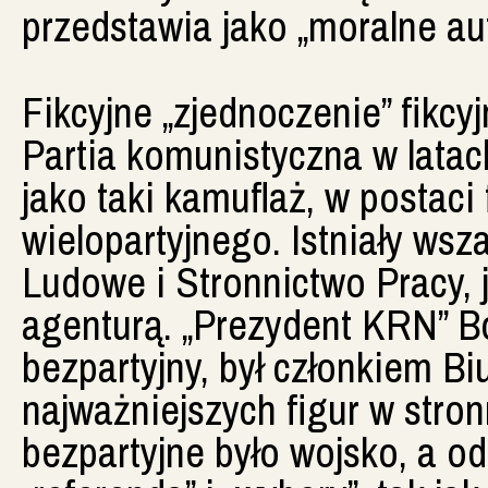
przedstawia jako „moralne aut
Fikcyjne „zjednoczenie” fikcy
Partia komunistyczna w lata
jako taki kamuflaż, w postaci
wielopartyjnego. Istniały ws
Ludowe i Stronnictwo Pracy, 
agenturą. „Prezydent KRN” Bo
bezpartyjny, był członkiem Bi
najważniejszych figur w stro
bezpartyjne było wojsko, a o