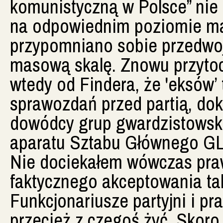
komunistyczną w Polsce” nie
na odpowiednim poziomie ma
przypomniano sobie przedwoj
masową skalę. Znowu przyto
wtedy od Findera, że 'eksów’ 
sprawozdań przed partią, doko
dowódcy grup gwardzistowskic
aparatu Sztabu Głównego GL
Nie dociekałem wówczas praw
faktycznego akceptowania tak
Funkcjonariusze partyjni i p
przecież z czegoś żyć. Skoro