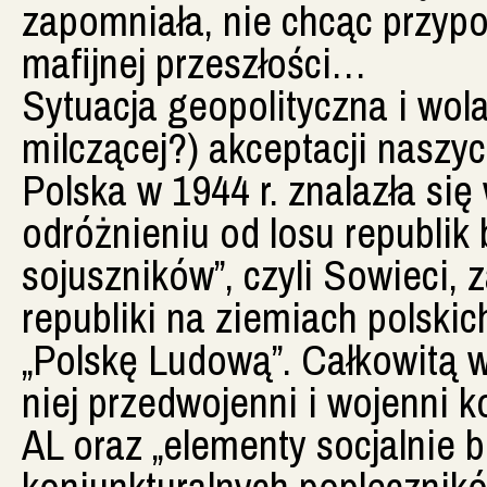
zapomniała, nie chcąc przypo
mafijnej przeszłości…
Sytuacja geopolityczna i wola 
milczącej?) akceptacji naszyc
Polska w 1944 r. znalazła się
odróżnieniu od losu republik 
sojuszników”, czyli Sowieci,
republiki na ziemiach polskich
„Polskę Ludową”. Całkowitą 
niej przedwojenni i wojenni k
AL oraz „elementy socjalnie bl
koniunkturalnych poplecznikó