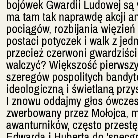
bojówek Gwardii Ludowej są 
ma tam tak naprawdę akcji a
pociągów, rozbijania więzień
postaci potyczek i walk z jed
przecież czerwoni gwardziści b
walczyć? Większość pierwszy
szeregów pospolitych bandy
ideologiczną i świetlaną przy
I znowu oddajmy głos ówcze
zwerbowany przez Mołojca, ma
awanturników, często przestę
Edwarda i Huberta do 'specgr