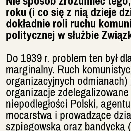
Nie sposób zrozumieć tego, 
roku (i co się z nią dzieje dz
dokładnie roli ruchu komuni
politycznej w służbie Związ
Do 1939 r. problem ten był dl
marginalny. Ruch komunistyc
organizacyjnych odmianach) n
organizacje zdelegalizowane
niepodległości Polski, agent
mocarstwa i prowadzące dział
szpiegowską oraz bandycką 