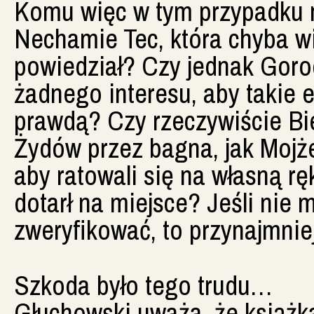
Komu więc w tym przypadku m
Nechamie Tec, która chyba wi
powiedział? Czy jednak Gorode
żadnego interesu, aby takie 
prawdą? Czy rzeczywiście Bie
Żydów przez bagna, jak Mojże
aby ratowali się na własną rę
dotarł na miejsce? Jeśli nie
zweryfikować, to przynajmniej
Szkoda było tego trudu…
Głuchowski uważa, że książka,