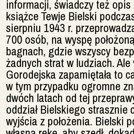
informacji, świadczy też opis
książce Tewje Bielski podczas
sierpniu 1943 r. przeprowadz
700 osób, na wyspę położon
bagnach, gdzie wszyscy bez
żadnych strat w ludziach. Al
Gorodejska zapamiętała to ca
w tym przypadku ogromne zna
dwóch latach od tej przepra
oddział Bielskiego strasznie c
wyjścia z położenia. Bielski 
własną rękę, aby szedł, dokąd