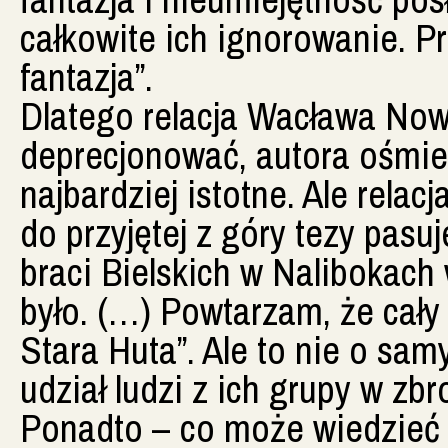
całkowite ich ignorowanie. Pr
fantazja”.
Dlatego relacja Wacława Nowi
deprecjonować, autora ośmiesz
najbardziej istotne. Ale relac
do przyjętej z góry tezy pasu
braci Bielskich w Nalibokach
było. (…) Powtarzam, że cały
Stara Huta”. Ale to nie o samy
udział ludzi z ich grupy w zbr
Ponadto – co może wiedzieć K