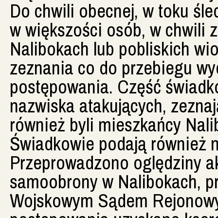
Do chwili obecnej, w toku śl
w większości osób, w chwili 
Nalibokach lub pobliskich wio
zeznania co do przebiegu w
postępowania. Część świadk
nazwiska atakujących, zeznają
również byli mieszkańcy Nal
Świadkowie podają również n
Przeprowadzono oględziny a
samoobrony w Nalibokach, pr
Wojskowym Sądem Rejonowy