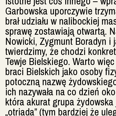
istotne jest coś innego – wp
Garbowska uporczywie trzymaj
brał udziału w nalibockiej ma
sprawę zostawiają otwartą. 
Nowicki, Zygmunt Boradyn i j
twierdzimy, że chodzi konkret
Tewje Bielskiego. Warto więc 
braci Bielskich jako osoby fiz
potoczną nazwę żydowskiego 
ich nazywała na co dzień okol
która akurat grupa żydowska 
„otriada” (tym bardziej że ul