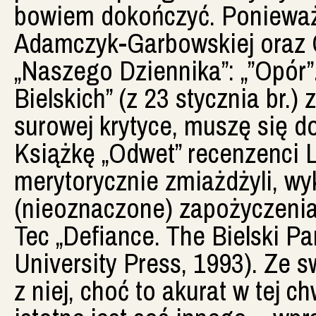
bowiem dokończyć. Ponieważ 
Adamczyk-Garbowskiej oraz G
„Naszego Dziennika”: „”Opór”.
Bielskich” (z 23 stycznia br.
surowej krytyce, muszę się d
Książkę „Odwet” recenzenci 
merytorycznie zmiażdżyli, wy
(nieoznaczone) zapożyczenia
Tec „Defiance. The Bielski Pa
University Press, 1993). Ze s
z niej, choć to akurat w tej c