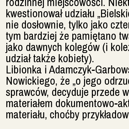
rodzinnej miejscowości. Niekt
kwestionował udziału „Bielsk
nie dosłownie, tylko jako czt
tym bardziej że pamiętano tw
jako dawnych kolegów (i kole
udział także kobiety).
Libionka i Adamczyk-Garbows
Nowickiego, że „o jego odrzuce
sprawców, decyduje przede w
materiałem dokumentowo-akt
materiału, choćby przykładowo