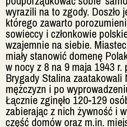
podporządkować sobie 'samoo
wyrazili na to zgody. Doszło 
którego zawarto porozumieni
sowieccy i członkowie polski
wzajemnie na siebie. Miastec
miały stanowić domenę Pola
w nocy z 8 na 9 maja 1943 r. 
Brygady Stalina zaatakowali 
mężczyzn i po wyprowadzeniu 
Łącznie zginęło 120-129 osó
zabierając z nich żywność i 
część domów oraz m.in. miejs