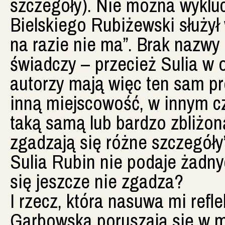
szczegóły). Nie można wyklu
Bielskiego Rubiżewski służył
na razie nie ma”. Brak nazwy
świadczy – przecież Sulia w 
autorzy mają więc ten sam p
inną miejscowość, w innym cz
taką samą lub bardzo zbliżoną
zgadzają się różne szczegóły”
Sulia Rubin nie podaje żadn
się jeszcze nie zgadza?
I rzecz, która nasuwa mi refl
Garbowska poruszają się w ma