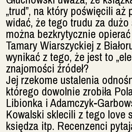
„trud”, na który poświęcili a
widać, że tego trudu za dużo
można bezkrytycznie opierać s
Tamary Wiarszyckiej z Białor
wynikać z tego, że jest to „e
znajomości źródeł?
Jej rzekome ustalenia odnoś
którego dowolnie zrobiła Pol
Libionka i Adamczyk-Garbow
Kowalski sklecili z tego love 
księdza itp. Recenzenci pytaj