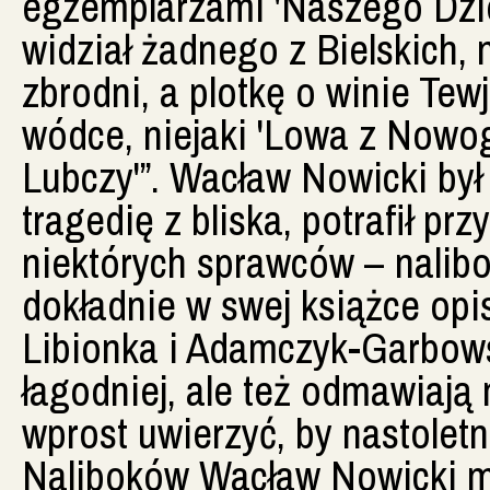
egzemplarzami 'Naszego Dzien
widział żadnego z Bielskich,
zbrodni, a plotkę o winie Tew
wódce, niejaki 'Lowa z Nowog
Lubczy'”. Wacław Nowicki był
tragedię z bliska, potrafił pr
niektórych sprawców – nalibo
dokładnie w swej książce opis
Libionka i Adamczyk-Garbows
łagodniej, ale też odmawiają
wprost uwierzyć, by nastolet
Naliboków Wacław Nowicki mi