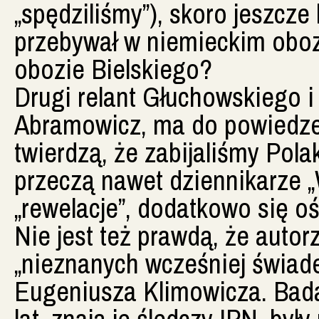
„spędziliśmy”), skoro jeszcze
przebywał w niemieckim oboz
obozie Bielskiego?
Drugi relant Głuchowskiego i
Abramowicz, ma do powiedzeni
twierdzą, że zabijaliśmy Pola
przeczą nawet dziennikarze „
„rewelacje”, dodatkowo się o
Nie jest też prawdą, że autor
„nieznanych wcześniej świadec
Eugeniusza Klimowicza. Bad
lat, znają je śledczy IPN, by