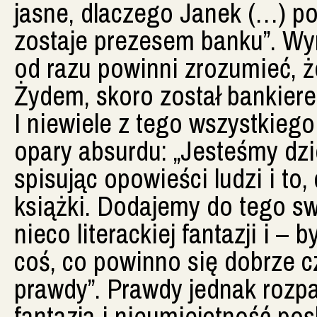
jasne, dlaczego Janek (…) po 
zostaje prezesem banku”. Wyn
od razu powinni zrozumieć, ż
Żydem, skoro został bankiere
I niewiele z tego wszystkieg
opary absurdu: „Jesteśmy dzi
spisując opowieści ludzi i to
książki. Dodajemy do tego s
nieco literackiej fantazji i –
coś, co powinno się dobrze c
prawdy”. Prawdy jednak rozpa
fantazja i nieumiejętność pos