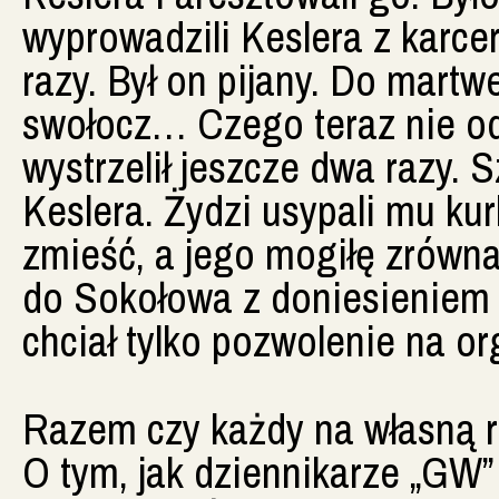
wyprowadzili Keslera z karcer
razy. Był on pijany. Do martw
swołocz… Czego teraz nie od
wystrzelił jeszcze dwa razy.
Keslera. Żydzi usypali mu ku
zmieść, a jego mogiłę zrównać
do Sokołowa z doniesieniem n
chciał tylko pozwolenie na or
Razem czy każdy na własną 
O tym, jak dziennikarze „GW”