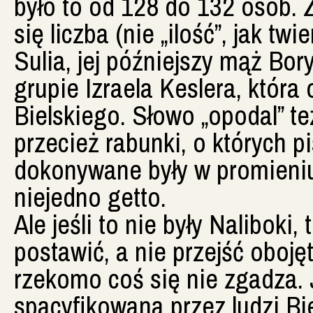
było to od 128 do 132 osób.
się liczba (nie „ilość”, jak tw
Sulia, jej późniejszy mąż Borys
grupie Izraela Keslera, która
Bielskiego. Słowo „opodal” te
przecież rabunki, o których 
dokonywane były w promieniu
niejedno getto.
Ale jeśli to nie były Naliboki
postawić, a nie przejść oboj
rzekomo coś się nie zgadza.
spacyfikowana przez ludzi Bi