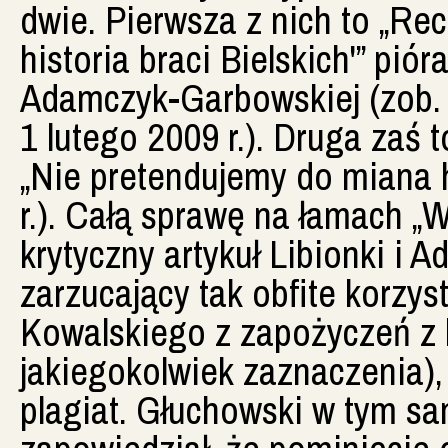
dwie. Pierwsza z nich to „Re
historia braci Bielskich'” pió
Adamczyk-Garbowskiej (zob. 
1 lutego 2009 r.). Druga zaś
„Nie pretendujemy do miana h
r.). Całą sprawę na łamach „
krytyczny artykuł Libionki i 
zarzucający tak obfite korzy
Kowalskiego z zapożyczeń z 
jakiegokolwiek zaznaczenia),
plagiat. Głuchowski w tym 