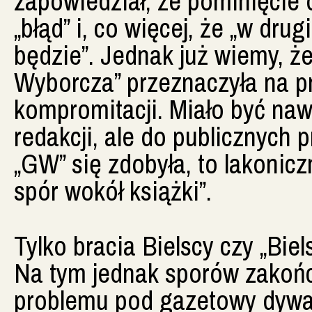
zapowiedział, że pominięcie o
„błąd” i, co więcej, że „w dr
będzie”. Jednak już wiemy, ż
Wyborcza” przeznaczyła na pr
kompromitacji. Miało być naw
redakcji, ale do publicznych 
„GW” się zdobyła, to lakonic
spór wokół książki”.
Tylko bracia Bielscy czy „Biel
Na tym jednak sporów zakoń
problemu pod gazetowy dywan 