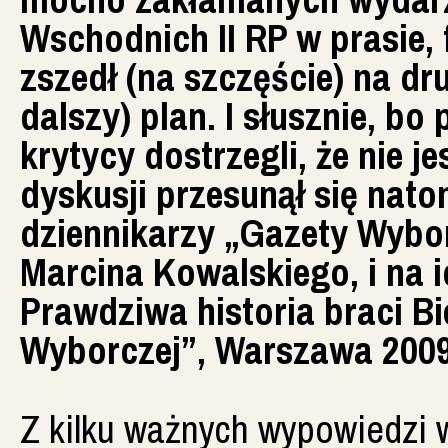
Wschodnich II RP w prasie,
zszedł (na szczęście) na dr
dalszy) plan. I słusznie, bo
krytycy dostrzegli, że nie je
dyskusji przesunął się nat
dziennikarzy „Gazety Wybor
Marcina Kowalskiego, i na i
Prawdziwa historia braci Bi
Wyborczej”, Warszawa 2009
Z kilku ważnych wypowiedzi 