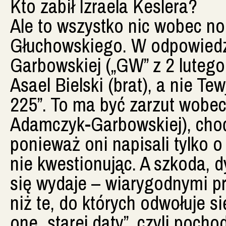
Kto zabił Izraela Keslera?
Ale to wszystko nic wobec no
Głuchowskiego. W odpowiedz
Garbowskiej („GW” z 2 lutego 
Asael Bielski (brat), a nie Te
225”. To ma być zarzut wobec
Adamczyk-Garbowskiej), choć
ponieważ oni napisali tylko 
nie kwestionując. A szkoda, 
się wydaje – wiarygodnymi p
niż te, do których odwołuje 
one „starej daty”, czyli poch