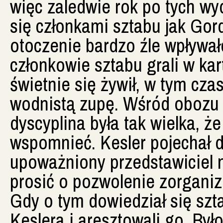
więc zaledwie rok po tych wy
się członkami sztabu jak Gord
otoczenie bardzo źle wpływał
członkowie sztabu grali w kart
świetnie się żywił, w tym cza
wodnistą zupę. Wśród obozu b
dyscyplina była tak wielka, że
wspomnieć. Kesler pojechał
upoważniony przedstawiciel 
prosić o pozwolenie zorgani
Gdy o tym dowiedział się szta
Keslera i aresztowali go. Był