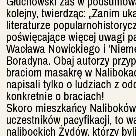
Głuchowski zaś w podsumowan
kolejny, twierdząc: „Zanim uka
literaturze popularnohistorycz
poświęcające więcej uwagi pa
Wacława Nowickiego i 'Nieme
Boradyna. Obaj autorzy przyp
braciom masakrę w Nalibokac
napisali tylko o ludziach z od
konkretnie o braciach!
Skoro mieszkańcy Naliboków 
uczestników pacyfikacji, to 
nalibockich Żydów, którzy byl