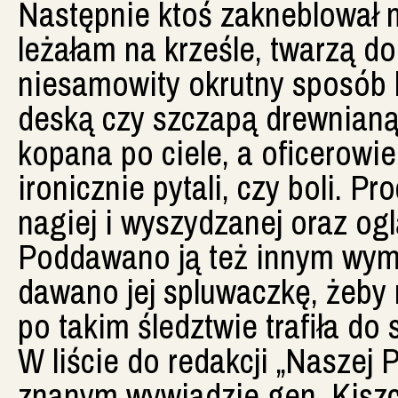
Następnie ktoś zakneblował m
leżałam na krześle, twarzą do
niesamowity okrutny sposób b
deską czy szczapą drewnianą
kopana po ciele, a oficerowie
ironicznie pytali, czy boli. P
nagiej i wyszydzanej oraz oglą
Poddawano ją też innym wymy
dawano jej spluwaczkę, żeby 
po takim śledztwie trafiła do
W liście do redakcji „Naszej P
znanym wywiadzie gen. Kiszc