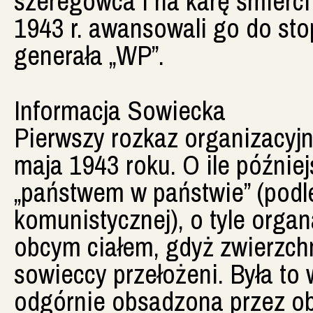
szeregowca i na karę śmierci
1943 r. awansowali go do sto
generała „WP”.
Informacja Sowiecka
Pierwszy rozkaz organizacyjn
maja 1943 roku. O ile późnie
„państwem w państwie” (podl
komunistycznej), o tyle organ
obcym ciałem, gdyż zwierzch
sowieccy przełożeni. Była to 
odgórnie obsadzona przez oby