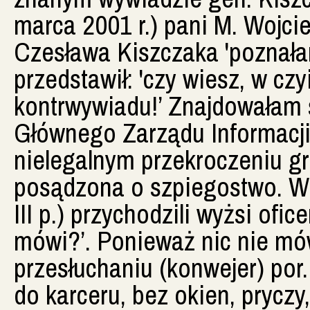
marca 2001 r.) pani M. Wojci
Czesława Kiszczaka 'poznałam
przedstawił: 'czy wiesz, w cz
kontrwywiadu!’ Znajdowałam
Głównego Zarządu Informacji
nielegalnym przekroczeniu gr
posądzona o szpiegostwo. W 
III p.) przychodzili wyżsi ofice
mówi?’. Ponieważ nic nie mó
przesłuchaniu (konwejer) por
do karceru, bez okien, prycz