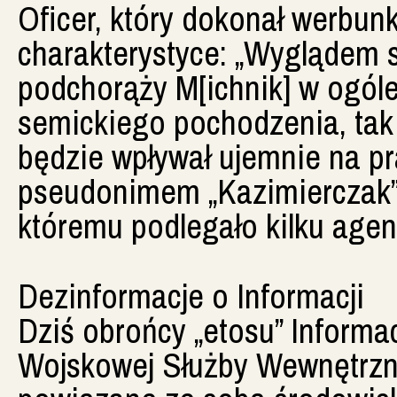
Oficer, który dokonał werbun
charakterystyce: „Wyglądem 
podchorąży M[ichnik] w ogóle
semickiego pochodzenia, tak 
będzie wpływał ujemnie na pr
pseudonimem „Kazimierczak” 
któremu podlegało kilku agen
Dezinformacje o Informacji
Dziś obrońcy „etosu” Informac
Wojskowej Służby Wewnętrznej