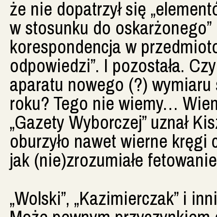
że nie dopatrzył się „elementó
w stosunku do oskarżonego” i
korespondencja w przedmioto
odpowiedzi”. I pozostała. Czy
aparatu nowego (?) wymiaru 
roku? Tego nie wiemy… Wiemy
„Gazety Wyborczej” uznał Kis
oburzyło nawet wierne kręgi 
jak (nie)zrozumiałe fetowani
„Wolski”, „Kazimierczak” i inn
Może pewnym przyczynkiem 