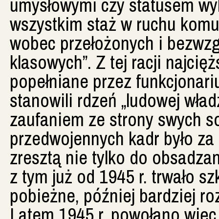
umysłowymi czy statusem wyks
wszystkim staż w ruchu komun
wobec przełożonych i bezwz
klasowych”. Z tej racji najci
popełniane przez funkcjonari
stanowili rdzeń „ludowej wład
zaufaniem ze strony swych so
przedwojennych kadr było za
zresztą nie tylko do obsadza
z tym już od 1945 r. trwało 
pobieżne, później bardziej ro
Latem 1945 r. powołano więc