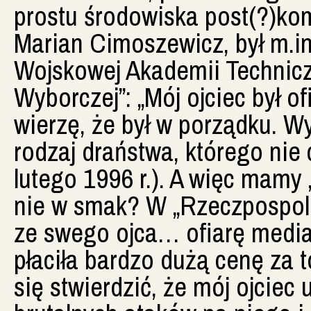
prostu środowiska post(?)kom
Marian Cimoszewicz, był m.in
Wojskowej Akademii Technicz
Wyborczej”: „Mój ojciec był o
wierzę, że był w porządku. Wy
rodzaj draństwa, którego nie 
lutego 1996 r.). A więc mamy 
nie w smak? W „Rzeczpospolite
ze swego ojca… ofiarę medial
płaciła bardzo dużą cenę za 
się stwierdzić, że mój ojciec