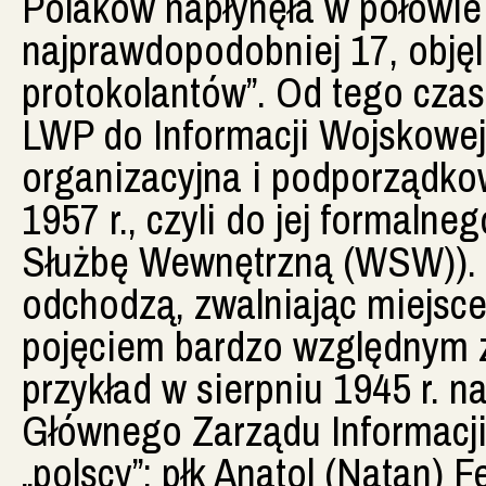
Polaków napłynęła w połowie 
najprawdopodobniej 17, objęl
protokolantów”. Od tego czas
LWP do Informacji Wojskowej 
organizacyjna i podporządko
1957 r., czyli do jej formaln
Służbę Wewnętrzną (WSW)). 
odchodzą, zwalniając miejsce 
pojęciem bardzo względnym z
przykład w sierpniu 1945 r. 
Głównego Zarządu Informacji 
„polscy”: płk Anatol (Natan) 