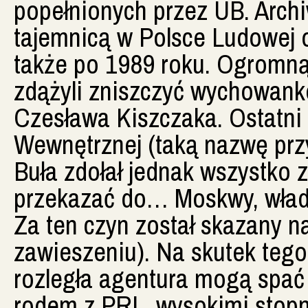
popełnionych przez UB. Archiw
tajemnicą w Polsce Ludowej o
także po 1989 roku. Ogromną 
zdążyli zniszczyć wychowanko
Czesława Kiszczaka. Ostatni
Wewnętrznej (taką nazwę prz
Buła zdołał jednak wszystko 
przekazać do… Moskwy, wła
Za ten czyn został skazany n
zawieszeniu). Na skutek tego
rozległa agentura mogą spać 
rodem z PRL, wysokimi stop