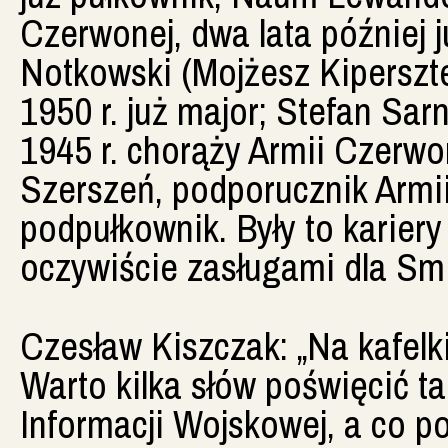
Czerwonej, dwa lata później 
Notkowski (Mojżesz Kipersztei
1950 r. już major; Stefan Sar
1945 r. chorąży Armii Czerwon
Szerszeń, podporucznik Armii
podpułkownik. Były to kariery
oczywiście zasługami dla Smi
Czesław Kiszczak: „Na kafelki
Warto kilka słów poświęcić tak
Informacji Wojskowej, a co p