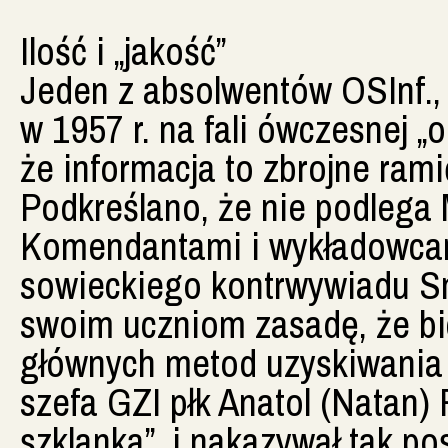
Ilość i „jakość”
Jeden z absolwentów OSInf., 
w 1957 r. na fali ówczesnej „
że informacja to zbrojne rami
Podkreślano, że nie podlega 
Komendantami i wykładowcami 
sowieckiego kontrwywiadu Smi
swoim uczniom zasadę, że bic
głównych metod uzyskiwania
szefa GZI płk Anatol (Natan) 
szklanka”, i nakazywał tak p