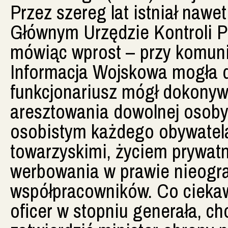
Przez szereg lat istniał nawe
Głównym Urzędzie Kontroli Pra
mówiąc wprost – przy komuni
Informacja Wojskowa mogła d
funkcjonariusz mógł dokonywa
aresztowania dowolnej osoby
osobistym każdego obywatela
towarzyskimi, życiem prywat
werbowania w prawie nieogra
współpracowników. Co cieka
oficer w stopniu generała, c