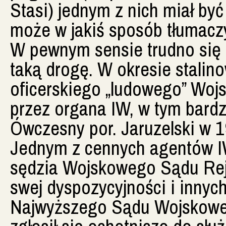
Stasi) jednym z nich miał by
może w jakiś sposób tłumaczy
W pewnym sensie trudno się 
taką drogę. W okresie stalin
oficerskiego „ludowego” Woj
przez organa IW, w tym bardz
Ówczesny por. Jaruzelski w 
Jednym z cennych agentów IW
sędzia Wojskowego Sądu Rej
swej dyspozycyjności i innyc
Najwyższego Sądu Wojskowego