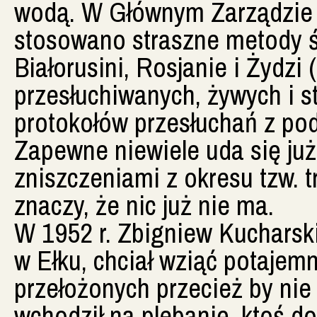
wodą. W Głównym Zarządzie 
stosowano straszne metody śl
Białorusini, Rosjanie i Żydzi
przesłuchiwanych, żywych i st
protokołów przesłuchań z pod
Zapewne niewiele uda się ju
zniszczeniami z okresu tzw. tr
znaczy, że nic już nie ma.
W 1952 r. Zbigniew Kucharski
w Ełku, chciał wziąć potajemn
przełożonych przecież by nie 
wchodził na plebanię, ktoś don