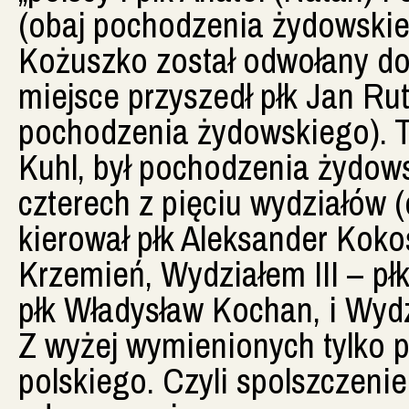
(obaj pochodzenia żydowskieg
Kożuszko został odwołany do
miejsce przyszedł płk Jan R
pochodzenia żydowskiego). T
Kuhl, był pochodzenia żydows
czterech z pięciu wydziałów (
kierował płk Aleksander Koko
Krzemień, Wydziałem III – pł
płk Władysław Kochan, i Wydz
Z wyżej wymienionych tylko 
polskiego. Czyli spolszczeni