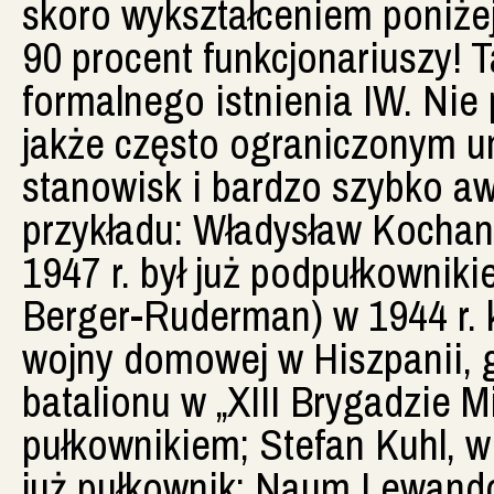
skoro wykształceniem poniżej
90 procent funkcjonariuszy! 
formalnego istnienia IW. Nie
jakże często ograniczonym 
stanowisk i bardzo szybko aw
przykładu: Władysław Kochan,
1947 r. był już podpułkownik
Berger-Ruderman) w 1944 r. 
wojny domowej w Hiszpanii, 
batalionu w „XIII Brygadzie M
pułkownikiem; Stefan Kuhl, w 
już pułkownik; Naum Lewandow