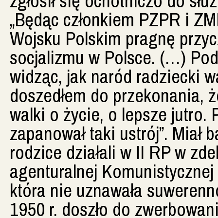
zgłosił się ochotniczo do słu
„Będąc członkiem PZPR i ZM
Wojsku Polskim pragnę przyc
socjalizmu w Polsce. (…) P
widząc, jak naród radziecki w
doszedłem do przekonania, że 
walki o życie, o lepsze jutro.
zapanował taki ustrój”. Miał 
rodzice działali w II RP w zde
agenturalnej Komunistycznej 
która nie uznawała suwerenno
1950 r. doszło do zwerbowani