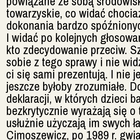
powiązane ze sobą środowisko
towarzyskie, co widać chocia
dokonania bardzo spóźnionych
I widać po kolejnych głosowan
kto zdecydowanie przeciw. Sz
sobie z tego sprawy i nie wi
ci się sami prezentują. I nie 
jeszcze byłoby zrozumiałe. D
deklaracji, w których dzieci b
bezkrytycznie wyrażają się o 
usłużnie użyczają im swych 
Cimoszewicz, po 1989 r. gwiaz