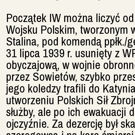
Początek IW można liczyć od 
Wojsku Polskim, tworzonym 
Stalina, pod komendą ppłk./g
31 lipca 1939 r. usunięty z 
obyczajową, w wojnie obronne
przez Sowietów, szybko prze
jego koledzy trafili do Katyni
utworzeniu Polskich Sił Zbr
służby, ale po ich ewakuacji 
ojczyźnie. Za dezercję był s