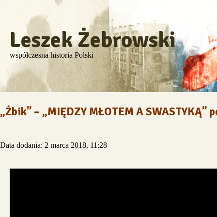
Leszek Żebrowski
współczesna historia Polski
„Żbik” – „MIĘDZY MŁOTEM A SWASTYKĄ” pełn
Data dodania: 2 marca 2018, 11:28